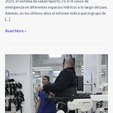
2025, el sistema de salud reportó 21.476 casos de
emergencia en diferentes espacios hídricos a lo largo del país.
Además, en los últimos años el informe indica que el grupo de
[…]
Read More »
Neurorehabilitación
en
Colombia:
la
brecha
silenciosa
más
allá
de
las