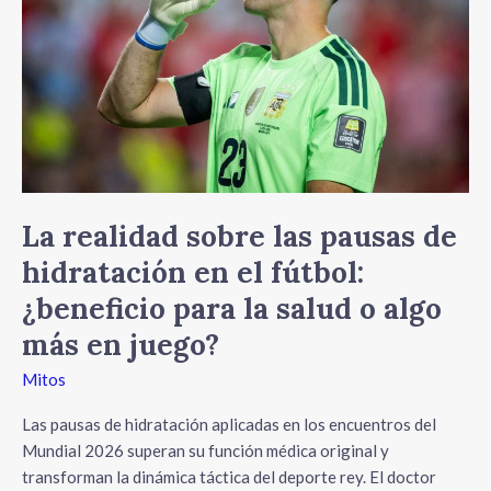
pausas
de
hidratación
en
el
fútbol:
¿beneficio
para
la
La realidad sobre las pausas de
salud
hidratación en el fútbol:
o
¿beneficio para la salud o algo
algo
más
más en juego?
en
Mitos
juego?
Las pausas de hidratación aplicadas en los encuentros del
Mundial 2026 superan su función médica original y
transforman la dinámica táctica del deporte rey. El doctor