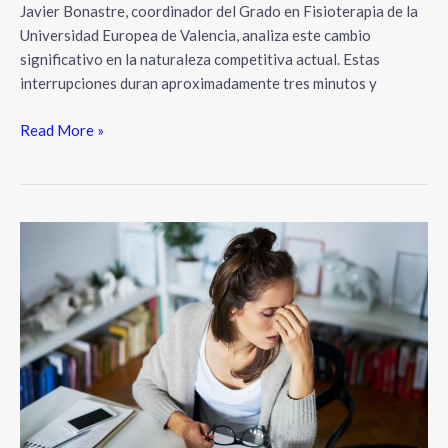
Javier Bonastre, coordinador del Grado en Fisioterapia de la
Universidad Europea de Valencia, analiza este cambio
significativo en la naturaleza competitiva actual. Estas
interrupciones duran aproximadamente tres minutos y
Read More »
Problemas
de
salud
en
el
trabajo
provocan
pérdida
de