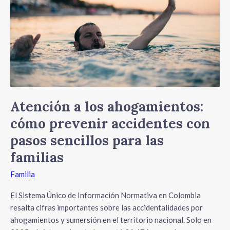
cómo
prevenir
accidentes
con
pasos
sencillos
para
las
familias
Atención a los ahogamientos:
cómo prevenir accidentes con
pasos sencillos para las
familias
Familia
El Sistema Único de Información Normativa en Colombia
resalta cifras importantes sobre las accidentalidades por
ahogamientos y sumersión en el territorio nacional. Solo en