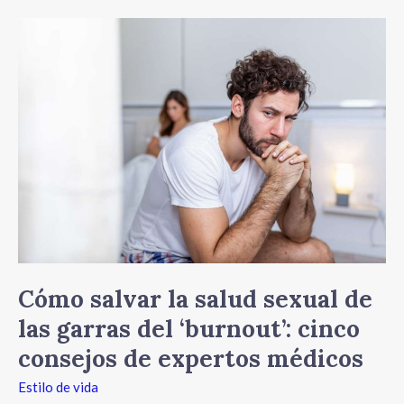
Cómo
salvar
la
salud
sexual
de
las
garras
del
‘burnout’:
cinco
consejos
de
Cómo salvar la salud sexual de
expertos
las garras del ‘burnout’: cinco
médicos
consejos de expertos médicos
Estilo de vida