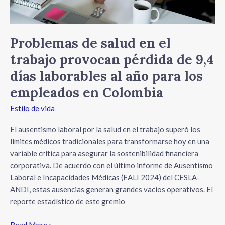
9,4
días
laborables
al
Problemas de salud en el
año
trabajo provocan pérdida de 9,4
para
días laborables al año para los
los
empleados
empleados en Colombia
en
Estilo de vida
Colombia
El ausentismo laboral por la salud en el trabajo superó los
límites médicos tradicionales para transformarse hoy en una
variable crítica para asegurar la sostenibilidad financiera
corporativa. De acuerdo con el último informe de Ausentismo
Laboral e Incapacidades Médicas (EALI 2024) del CESLA-
ANDI, estas ausencias generan grandes vacíos operativos. El
reporte estadístico de este gremio
Read More »