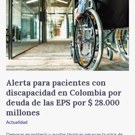
pacientes
con
discapacidad
en
Colombia
por
deuda
de
las
EPS
por
Alerta para pacientes con
$
discapacidad en Colombia por
28.000
deuda de las EPS por $ 28.000
millones
millones
Actualidad
Demoras en prótesis y ayudas técnicas agravan la crisis de