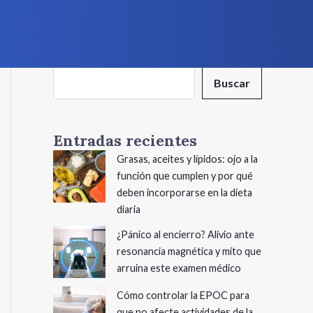
Buscar
Buscar
Entradas recientes
Grasas, aceites y lípidos: ojo a la
función que cumplen y por qué
deben incorporarse en la dieta
diaria
¿Pánico al encierro? Alivio ante
resonancia magnética y mito que
arruina este examen médico
Cómo controlar la EPOC para
que no afecte actividades de la