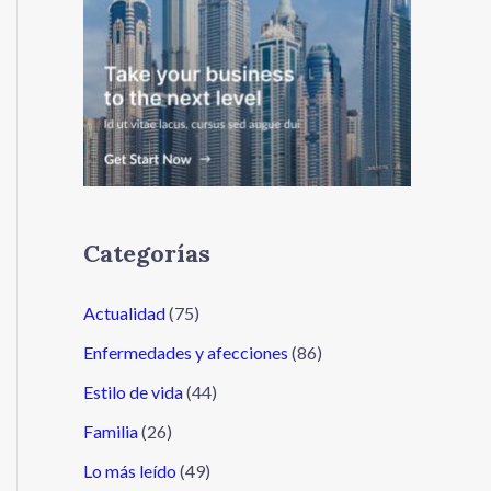
Categorías
Actualidad
(75)
Enfermedades y afecciones
(86)
Estilo de vida
(44)
Familia
(26)
Lo más leído
(49)