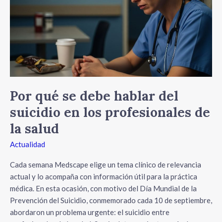
hablar
del
suicidio
en
los
profesionales
de
la
Por qué se debe hablar del
salud
suicidio en los profesionales de
la salud
Actualidad
Cada semana Medscape elige un tema clínico de relevancia
actual y lo acompaña con información útil para la práctica
médica. En esta ocasión, con motivo del Día Mundial de la
Prevención del Suicidio, conmemorado cada 10 de septiembre,
abordaron un problema urgente: el suicidio entre