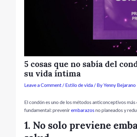
5 cosas que no sabía del con
su vida íntima
Leave a Comment
/
Estilo de vida
/ By
Yenny Bejarano
El condón es uno de los métodos anticonceptivos más 
fundamental: prevenir
embarazos
no planeados y reduc
1. No solo previene emb