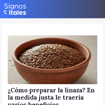
Skip
Post
to
navigation
content
¿Cómo preparar la linaza? En
la medida justa le traería
varios beneficios