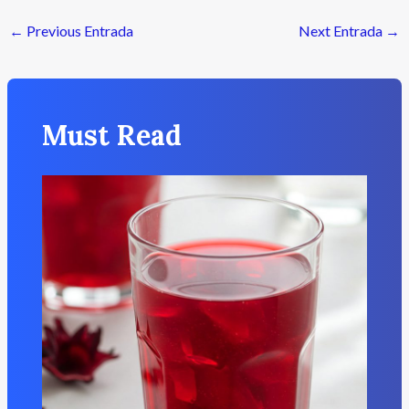
←
Previous Entrada
Next Entrada
→
Must Read