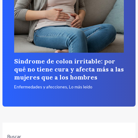
Síndrome de colon irritable: por
qué no tiene cura y afecta más a las
mujeres que a los hombres
Enfermedades y afecciones
,
Lo más leído
Buscar