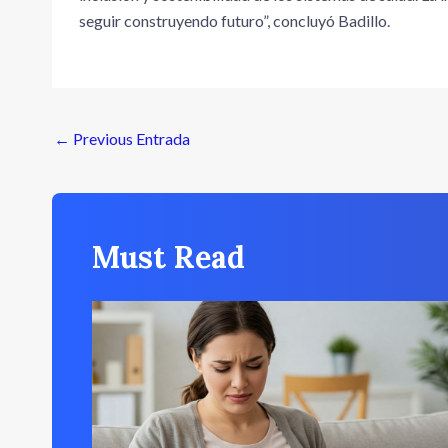
seguir construyendo futuro”, concluyó Badillo.
←
Previous Entrada
Must Read