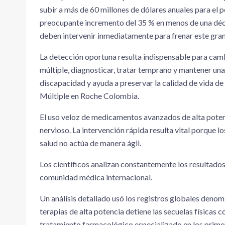
subir a más de 60 millones de dólares anuales para el
preocupante incremento del 35 % en menos de una déc
deben intervenir inmediatamente para frenar este gran 
La detección oportuna resulta indispensable para cambi
múltiple, diagnosticar, tratar temprano y mantener un
discapacidad y ayuda a preservar la calidad de vida de 
Múltiple en Roche Colombia.
El uso veloz de medicamentos avanzados de alta potenc
nervioso. La intervención rápida resulta vital porque lo
salud no actúa de manera ágil.
Los científicos analizan constantemente los resultado
comunidad médica internacional.
Un análisis detallado usó los registros globales deno
terapias de alta potencia detiene las secuelas físicas 
tratamiento farmacológico especializado en los primer