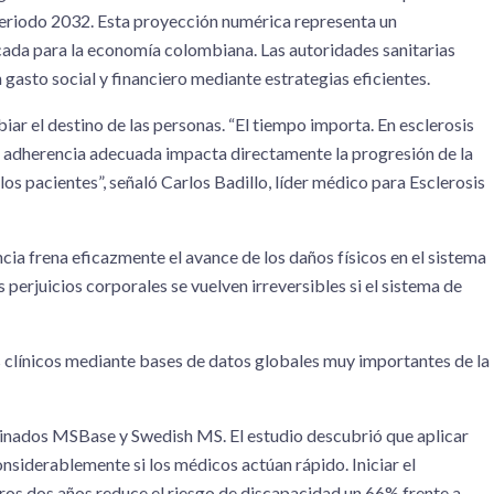
 periodo 2032. Esta proyección numérica representa un
ada para la economía colombiana. Las autoridades sanitarias
gasto social y financiero mediante estrategias eficientes.
ar el destino de las personas. “El tiempo importa. En esclerosis
a adherencia adecuada impacta directamente la progresión de la
los pacientes”, señaló Carlos Badillo, líder médico para Esclerosis
ia frena eficazmente el avance de los daños físicos en el sistema
s perjuicios corporales se vuelven irreversibles si el sistema de
s clínicos mediante bases de datos globales muy importantes de la
minados MSBase y Swedish MS. El estudio descubrió que aplicar
considerablemente si los médicos actúan rápido. Iniciar el
os dos años reduce el riesgo de discapacidad un 66% frente a