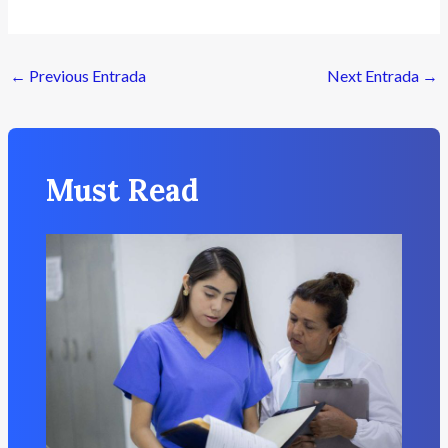
←
Previous Entrada
Next Entrada
→
Must Read