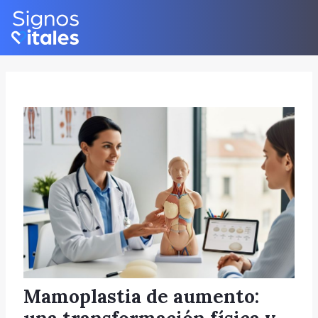
Skip
Post
to
navigation
content
Mamoplastia de aumento: