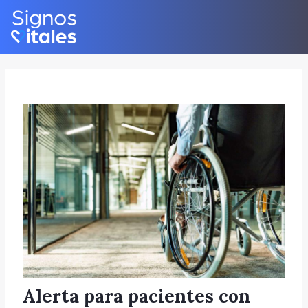
Skip
Post
to
navigation
content
Alerta para pacientes con