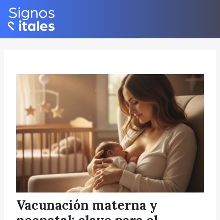
Skip
Post
to
navigation
content
Vacunación materna y